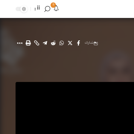
9
أأ
شارك