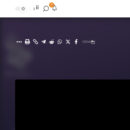
9
أأ
شارك