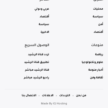
محليات
عربي ودولي
سياسة
أقتصاد
أمن
سياسة
أقتصاد
الاخيرة
منوعات
الوصول السريع
رياضة
تردد قناة الرشيد
علوم وتكنولوجيا
تطبيق قناة الرشيد
أخبار منوعة
قناة الرشيد مباشر
ثقافة وفن
راديو الرشيد مباشر
من نحن
الترددات
الاعلانات
الاتصال بنا
Made By
IQ Hosting