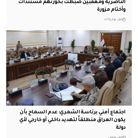
الناصرية ومعقبين ضبطت بحوزتهم مستندات
وأختام مزورة
قبل يوم واحد
اجتماع أمني برئاسة الشمري: عدم السماح بأن
يكون العراق منطلقاً لتهديد داخلي أو خارجي لأي
دولة
قبل يومين