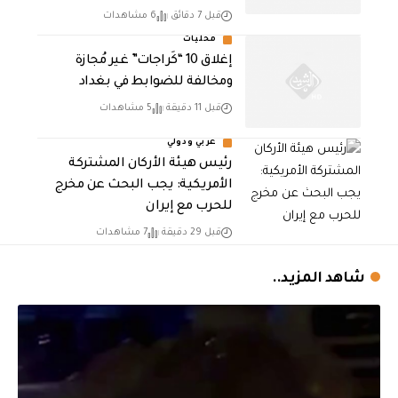
قبل 7 دقائق
6 مشاهدات
محليات
إغلاق 10 “كَراجات” غير مُجازة
ومخالفة للضوابط في بغداد
قبل 11 دقيقة
5 مشاهدات
عربي ودولي
رئيس هيئة الأركان المشتركة
الأمريكية: يجب البحث عن مخرج
للحرب مع إيران
قبل 29 دقيقة
7 مشاهدات
شاهد المزيد..