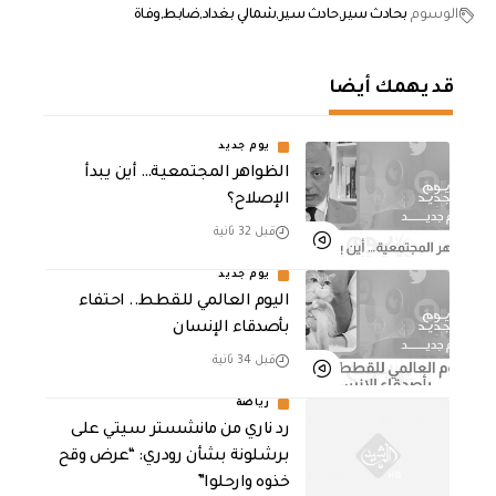
الوسوم
بحادث سير
حادث سير
شمالي بغداد
ضابط
وفاة
قد يهمك أيضا
يوم جديد
الظواهر المجتمعية… أين يبدأ
الإصلاح؟
قبل 32 ثانية
يوم جديد
اليوم العالمي للقطط.. احتفاء
بأصدقاء الإنسان
قبل 34 ثانية
رياضة
رد ناري من مانشستر سيتي على
برشلونة بشأن رودري: “عرض وقح
خذوه وارحلوا”