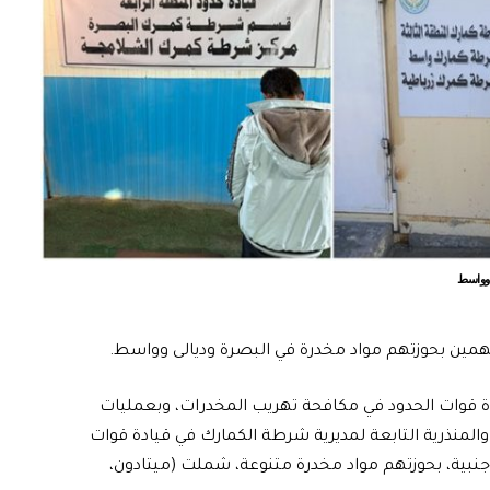
دة قوات الحدود في مكافحة تهريب المخدرات، وبعمليات
لمنذرية التابعة لمديرية شرطة الكمارك في قيادة قوات
افرين، بينهم (6) من جنسيات أجنبية، بحوزتهم مواد مخدرة متنوعة، شملت (ميتادون،