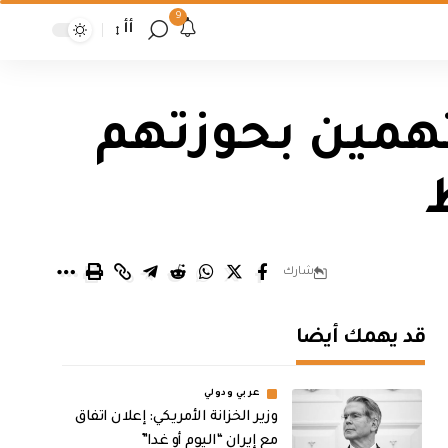
9
أأ
ود تلقي القبض على (10) متهمين بحوزتهم
شارك
قد يهمك أيضا
عربي ودولي
وزير الخزانة الأمريكي: إعلان اتفاق
مع إيران “اليوم أو غدا”