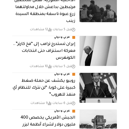
الداخلية السورية: مقتل شخصين
مرتبطين بداعش خلال محاولتهما
زرع عبوة ناسفة بمنطقة السيدة
زينب
قبل 5 ساعات
12 مشاهدات
عربي ودولي
إيران تستدرج ترامب إلى “فخ كارتر”..
معركة استنزاف حتى انتخابات
الكونغرس
قبل 5 ساعات
10 مشاهدات
عربي ودولي
روبيو يكشف عن حملة ضغط
كبيرة على كوبا: “لن نترك للنظام أي
منفذ للهروب”
قبل 6 ساعات
9 مشاهدات
عربي ودولي
الجيش الأمريكي يخصص 400
مليون دولار لشراء أنظمة ليزر