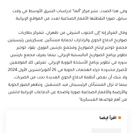
وفي هذا الصدد، نشر مركز "ألما" لدراسات الشرق الأوسط في وقت
سابق، صورا التقطتها الأقمار الصناعية لعدد من المواقع الإيرانية.
وقال المركز إنه "إلى الجنوب الشرقي من طهران، تتمركز بطاريات
صواريخ الدفاع الجوي والرادارات لحماية منشأتين عسكريتين رئيسيتين:
مجمع خوجير لإنتاج الصواريخ ومجمع بارشين النووي. يقود خوجير
تطوير برنامج الصواريخ الباليستية الإيراني، بينما يعرف مجمع بارشين
بدوره في تطوير برنامج الأسلحة النووية الإيراني. تعرض كلا الموقعين
لأضرار محدودة جراء الهجمات الجوية في 26 أكتوبر/تشرين الأول 2024.
ولا شك أن بعض أنظمة الدفاع الجوي العديدة نجت من الضربات،
بينما لا تزال المنشأتان الرئيسيتان قيد التشغيل. وتظهر الصور الجوية
والأرضية والأقمار الصناعية صورة واضحة عن الدفاعات الإيرانية لاثنتين
من أهم قواعدها العسكرية".
اقرأ ايضا