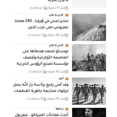
لا تزال سرية
قبل 13 دقيقة
7 مشاهدات
عربي ودولي
تحذير صحي في أوروبا.. 240 مصابا
بفيروس حمى غرب النيل
قبل 28 دقيقة
9 مشاهدات
عربي ودولي
موسكو تصعد هجماتها على
العاصمة الأوكرانية وتقصف
مؤسسة تصنع الرؤوس الحربية
قبل 42 دقيقة
7 مشاهدات
أمن
وفد أمني رفيع برئاسة يار الله يصل
كركوك لمتابعة جاهزية القطعات
قبل 59 دقيقة
10 مشاهدات
رياضة
أحدث مفاجآت الميركاتو.. ليفربول