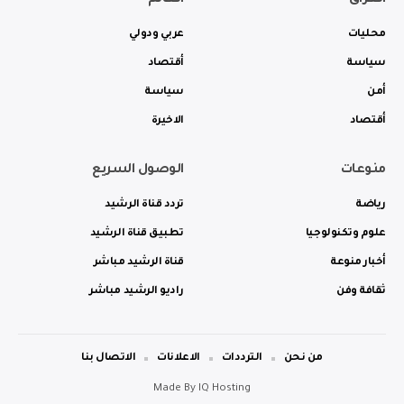
العراق
العالم
محليات
عربي ودولي
سياسة
أقتصاد
أمن
سياسة
أقتصاد
الاخيرة
منوعات
الوصول السريع
رياضة
تردد قناة الرشيد
علوم وتكنولوجيا
تطبيق قناة الرشيد
أخبار منوعة
قناة الرشيد مباشر
ثقافة وفن
راديو الرشيد مباشر
من نحن
الترددات
الاعلانات
الاتصال بنا
Made By
IQ Hosting