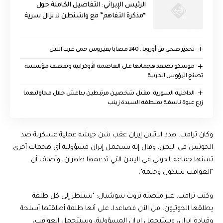
الرئيس الإيراني: التفاصيل الكاملة حول
“مذكرة التفاهم” مع واشنطن لا تزال سرية
تحذير صحي في أوروبا.. 240 مصابا بفيروس حمى غرب النيل
موسكو تصعد هجماتها على العاصمة الأوكرانية وتقصف مؤسسة
تصنع الرؤوس الحربية
الداخلية السورية: مقتل شخصين مرتبطين بداعش خلال محاولتهما
زرع عبوة ناسفة بمنطقة السيدة زينب
وكان ترامب، هدد الاثنين إيران عقب شن جيشه عملية عسكرية ضد
الحوثيين في اليمن. وقال إنه سيحمل إيران مسؤولية أي هجمات أخرى
تشنها جماعة الحوثي في اليمن التي تدعمها طهران، وأضاف أن
"العواقب ستكون وخيمة".
وكتب ترامب، عبر منصته تروث سوشيال: "سينظر إلى كل طلقة
يطلقها الحوثيون، من الآن فصاعدا، على أنها طلقة أطلقتها أسلحة
وقيادة إيران، وستتحمل إيران المسؤولية، وستتحمل العواقب،