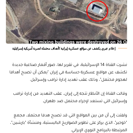
إعلام عبري يكشف عن مواقع عسكرية إيرانية كأهداف محتملة لضربة أمريكية إسرائيلية
نشرت القناة 14 الإسرائيلية، في تقرير لها، صور أقمار صناعية جديدة
تكشف عن مواقع عسكرية حساسة في إيران "يمكن أن تصبح أهدافا
لهجوم محتمل"، وذلك عقب تهديد إدارة ترامب وإسرائيل.
وقالت القناة إن الأنظار تتجه إلى إيران، عقب التهديد من إدارة ترامب
وإسرائيل التي تستعد لإجراء محتمل ضد طهران.
ولفتت إلى أن من بين المواقع التي قد تصبح هدفا محتملا، مجمع
"خوجير"، الذي يركز على تطوير الصواريخ الباليستية، ومنشأة "بارشين"،
المرتبطة بالبرنامج النووي الإيراني.