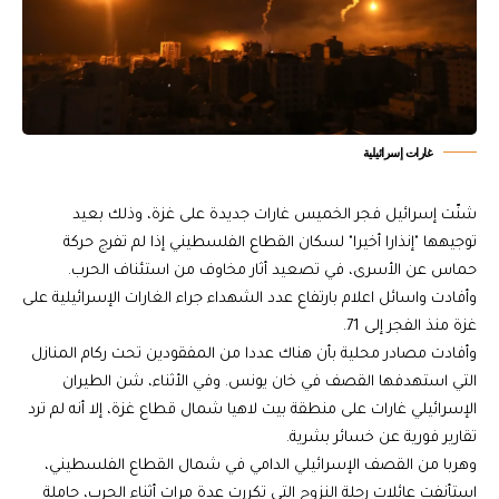
غارات إسرائيلية
شنّت إسرائيل فجر الخميس غارات جديدة على غزة، وذلك بعيد
توجيهها "إنذارا أخيرا" لسكان القطاع الفلسطيني إذا لم تفرج حركة
حماس عن الأسرى، في تصعيد أثار مخاوف من استئناف الحرب.
وأفادت واسائل اعلام بارتفاع عدد الشهداء جراء الغارات الإسرائيلية على
غزة منذ الفجر إلى 71.
وأفادت مصادر محلية بأن هناك عددا من المفقودين تحت ركام المنازل
التي استهدفها القصف في خان يونس. وفي الأثناء، شن الطيران
الإسرائيلي غارات على منطقة بيت لاهيا شمال قطاع غزة، إلا أنه لم ترد
تقارير فورية عن خسائر بشرية.
وهربا من القصف الإسرائيلي الدامي في شمال القطاع الفلسطيني،
استأنفت عائلات رحلة النزوح التي تكررت عدة مرات أثناء الحرب، حاملة