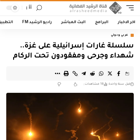
أأ
اخر الاخبار
البرامج
البث المباشر
راديو الرشيد FM
التطبي
عربي ودولي
سلسلة غارات إسرائيلية على غزة..
شهداء وجرحى ومفقودون تحت الركام
قبل سنة واحدة
18 مشاهدات