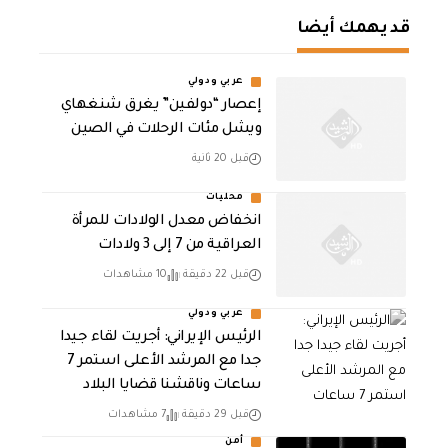
قد يهمك أيضا
عربي ودولي
إعصار “دولفين” يغرق شنغهاي
ويشل مئات الرحلات في الصين
قبل 20 ثانية
محليات
انخفاض معدل الولادات للمرأة
العراقية من 7 إلى 3 ولادات
قبل 22 دقيقة
10 مشاهدات
عربي ودولي
الرئيس الإيراني: أجريت لقاء جيدا
جدا مع المرشد الأعلى استمر 7
ساعات وناقشنا قضايا البلاد
قبل 29 دقيقة
7 مشاهدات
أمن