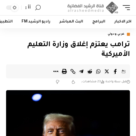
أأ
اخر الاخبار
البرامج
البث المباشر
راديو الرشيد FM
التطبي
عربي ودولي
ترامب يعتزم إغلاق وزارة التعليم
الأميركية
قبل سنة واحدة
23 مشاهدات