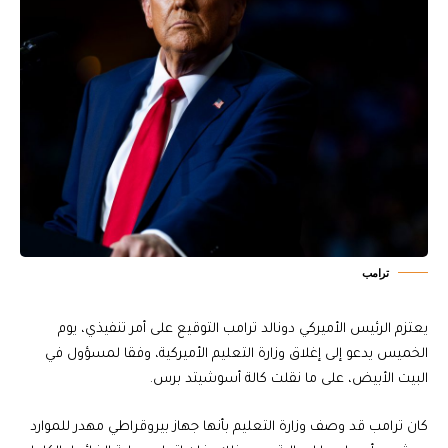
ترامب
يعتزم الرئيس الأميركي دونالد ترامب التوقيع على أمر تنفيذي، يوم
الخميس يدعو إلى إغلاق وزارة التعليم الأميركية، وفقا لمسؤول في
البيت الأبيض، على ما نقلت كالة أسوشيتد برس.
كان ترامب قد وصف وزارة التعليم بأنها جهاز بيروقراطي مهدر للموارد