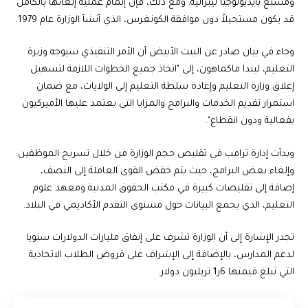
ومشبع بأيديولوجيا ليبرالية. ومع ذلك، فإن إتمام عملية إلغائها بالكامل
قد يكون مستحيلاً دون موافقة الكونغرس، الذي أنشأ الوزارة عام 1979.
وجاء في بيان صادر عن البيت الأبيض أن الأمر التنفيذي سيوجه وزيرة
التعليم، ليندا ماكماهون، إلى "اتخاذ جميع الخطوات اللازمة لتسهيل
إغلاق وزارة التعليم وإعادة سلطة التعليم إلى الولايات، مع ضمان
استمرار تقديم الخدمات والبرامج والمزايا التي يعتمد عليها الأميركيون
بفعالية ودون انقطاع".
وبدأت إدارة ترامب في تقليص حجم الوزارة من خلال تسريح الموظفين
وإلغاء بعض البرامج، حيث يتم خفض القوى العاملة إلى النصف،
إضافة إلى تقليصات كبيرة في مكتب الحقوق المدنية ومعهد علوم
التعليم، الذي يجمع البيانات حول مستوى التقدم الأكاديمي في البلاد.
تجدر الإشارة إلى أن الوزارة تشرف على إنفاق مليارات الدولارات سنويا
لدعم المدارس، بالإضافة إلى الإشراف على قروض الطلاب الاتحادية
التي تبلغ قيمتها 6ر1 تريليون دولار.