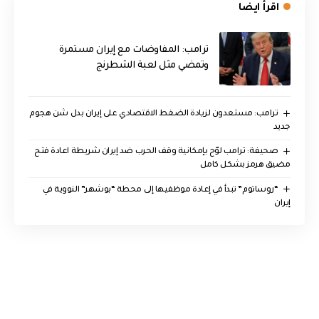
اقرأ ايضا
‏ترامب: المفاوضات مع إيران مستمرة
وتمضي مثل لعبة الشطرنج
‏ترامب: مستعدون لزيادة الضغط الاقتصادي على إيران بدل شن هجوم
جديد
صحيفة: ترامب لوّح بإمكانية وقف الحرب ضد إيران شريطة اعادة فتح
مضيق هرمز بشكل كامل
“روساتوم” تبدأ في إعادة موظفيها إلى محطة “بوشهر” النووية في
إيران