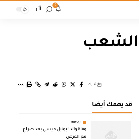
9
أأ
د الشعب
شارك
قد يهمك أيضا
رياضة
وفاة والد ليونيل ميسي بعد صراع
مع المرض