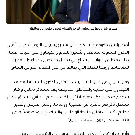
مسرور بارزاني يطالب مجلس النواب بالإسراع بتحويل حلبجة إلى محافظة
أصدر رئيس حكومة إقليم كردستان مسرور بارزاني، اليوم الأحد، بياناً في
الذكرى السنوية السابعة والثلاثين للهجوم الكيماوي على حلبجة، فيما
طالب مجلس النواب بالإسراع في تحويل حلبجة إلى محافظة تقديراً
لتضحياتها ورفعاً للظلم الذي طالها من قبل النظام العراقي السابق.
وقال بارزاني في بيان تلقته الرشيد، انه”في الذكرى السنوية للقصف
الكيماوي على حلبجة والمناطق المحيطة بها، نستذكر بإجلال وإكبار
شهداء هذه الإبادة الجماعية التي ارتكبها النظام العراقي السابق، الذين
ستظل ذكراهم حاضرة في ضميرنا ووجداننا، ونحيّي بعرفان وتقدير
عظيم تضحيات أهالي حلبجة الوطنيين والمناضلين، وخصوصاً جرحى
هذه الفاجعة وذوي الشهداء الأبرار”.
وأضاف، انه”مع أن بعض الجناة والمتورطين الرئيسيين في هذه