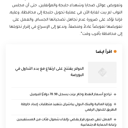
وتعويض عوائل ضحايا وشهداء حلبجة والمؤنفلين، حتى أن مجلس
النواب لم يبت لغاية الآن في عملية تحويل حلبجة إلى محافظة، وعليه،
فإننا نؤكد على ضرورة عدم تجاهل تضحياتها الجسام، والعمل على
تعويضها تعويضاً عادلاً ومنصفاً، وندعو إلى الإسراع في إقرار تحويلها
إلى محافظة بأقرب وقت”.
اقرأ ايضا
الدولار يفتتح على ارتفاع مع بدء التداول في
البورصة
تراجع أسعار النفط وخام برنت يسجل 78.98 دولارًا للبرميل
وزارة المالية والبنك الدولي يباشران بتنفيذ متطلبات إعداد خارطة
الطريق للتحول الرقمي
العمل تنفي صدور قرار يقضي بإلغاء شمول فئات من المستفيدين
بإعانة الحماية الاجتماعية