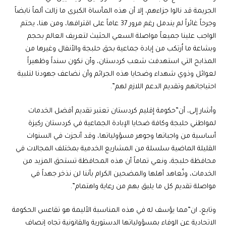
الجريمة قد نالوا جزاءهم، إلا أن هذه المأساة الكبرى ما زالت ألماً نابضاً
وجرحاً غائراً لم يندمل رغم مرور 37 عاماً على اقترافها، ومن هنا، يحتم
الواجب علينا جميعاً مواصلة السعي الحثيث لتعريف العالم بحجم
وبشاعة ما اُرتكب من إبادة جماعية بحق حلبجة والأنفال وغيرها من
المذابح التي استهدفت شعب كردستان، وأن نكون سنداً وظهيراً
لعوائل وذوي شهداء وضحايا هذه الجرائم وأن نضاعف جهودنا لتلبية
احتياجاتهم وتقديم الدعم اللازم لهم”.
وأشار إلى، أن”حكومة إقليم كردستان تعتبر تقديم أفضل الخدمات
لمواطني حلبجة وكافة ضحايا الإبادة الجماعية في كردستان ركيزة
أساسية من واجباتها وجوهر مسؤولياتها، وقد أنجزت في السنوات
القليلة الماضية سلسلة من المشاريع الخدمية بمختلف المجالات في
محافظة حلبجة، ونعي تماماً أن هذه المحافظة تستحق المزيد من
الخدمات، ونُعاهد أهلها والمضحين الكرام بأننا لن نذخر جهداً في
مواصلة تقديم كل ما يليق بهم من رعاية واهتمام”.
وتابع، ان”مما يؤسف له في هذه المناسبة الأليمة هو تقاعس الحكومة
الاتحادية عن الوفاء بمسؤولياتها الدستورية والقانونية تجاه إنصاف