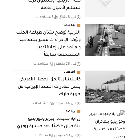
مكة” تاريخية وستكون درعا
للسلام لأجيال قادمة
قبل 8 دقائق
5 مشاهدات
محليات
التربية توضح بشأن طباعة الكتب
وتؤكد: الإجراءات تسير بشفافية
ونعتمد على إعادة تدوير
المستخدمة سابقاً
قبل 28 دقيقة
7 مشاهدات
أقتصاد
فايننشال تايمز: الحصار الأمريكي
يشل صادرات النفط الإيرانية من
جزيرة خارك
قبل 44 دقيقة
7 مشاهدات
رياضة
رواية جديدة.. بيريز ومورينيو
ينفجران غضبًا بعد خسارة رودري
قبل 59 دقيقة
8 مشاهدات