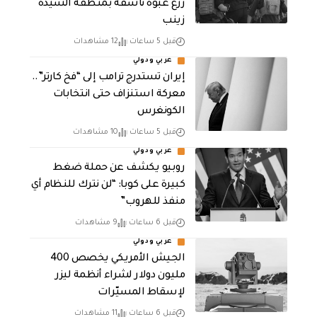
زرع عبوة ناسفة بمنطقة السيدة
زينب
قبل 5 ساعات
12 مشاهدات
عربي ودولي
إيران تستدرج ترامب إلى “فخ كارتر”..
معركة استنزاف حتى انتخابات
الكونغرس
قبل 5 ساعات
10 مشاهدات
عربي ودولي
روبيو يكشف عن حملة ضغط
كبيرة على كوبا: “لن نترك للنظام أي
منفذ للهروب”
قبل 6 ساعات
9 مشاهدات
عربي ودولي
الجيش الأمريكي يخصص 400
مليون دولار لشراء أنظمة ليزر
لإسقاط المسيّرات
قبل 6 ساعات
11 مشاهدات