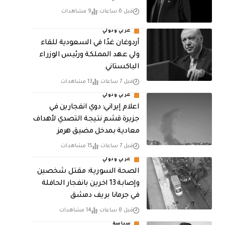
قبل 6 ساعات
9 مشاهدات
عربي ودولي
أردوغان غدًا في السعودية للقاء
ولي عهد المملكة ورئيس الوزراء
الباكستاني
قبل 7 ساعات
13 مشاهدات
عربي ودولي
اعلام إيراني: دوي انفجارين في
جزيرة قشم نتيجة التصدي لأهداف
معادية بمدخل مضيق هرمز
قبل 7 ساعات
15 مشاهدات
عربي ودولي
الصحة السورية: مقتل شخصين
وإصابة 13 اخرين بانفجار الحافلة
في جرمانا بريف دمشق
قبل 8 ساعات
14 مشاهدات
سياسة