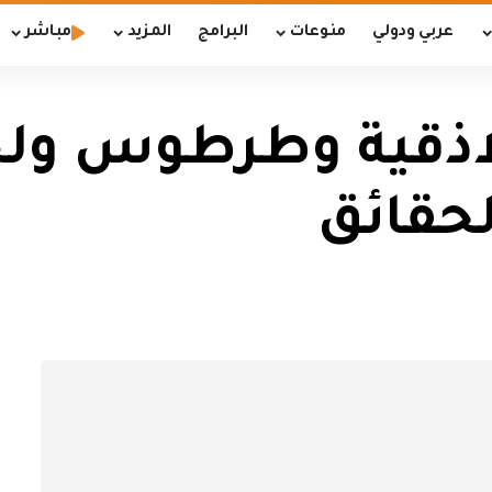
عربي ودولي
منوعات
البرامج
المزيد
مباشر
للاذقية وطرطوس ول
حقائق