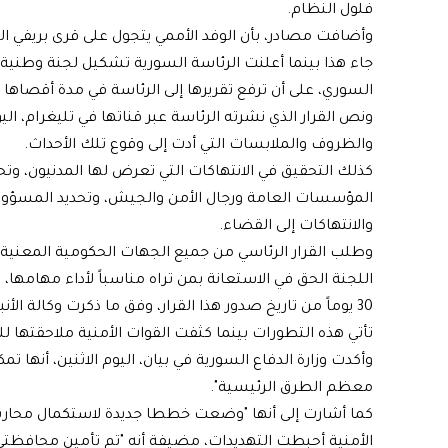
فلول النظام.
وأضافت مصادر، بأن الوفد الأممي يتجول على قرى بريفي
جاء هذا بينما أعلنت الرئاسة السورية تشكيل لجنة وطني
السوري، على أن ترفع تقريرها إلى الرئاسة في مدة أقصاها 30 يوما.
ونص القرار الذي نشرته الرئاسة عبر قناتها في تليغرام، ال
والظروف والملابسات التي أدت إلى وقوع تلك الأحداث.
كذلك التحقيق في الانتهاكات التي تعرض لها المدنيون، وتح
المؤسسات العامة ورجال الأمن والجيش، وتحديد المسؤولين
والانتهاكات إلى القضاء.
وطلب القرار الرئاسي من جميع الجهات الحكومية المعنية الت
اللجنة الحق في الاستعانة بمن تراه مناسباً لأداء مهامها،
30 يوماً من تاريخ صدور هذا القرار، وفق ما ذكرت وكالة الأنباء السورية (سانا).
تأتي هذه التطورات بينما كثفت القوات الأمنية ملاحقتها
وأكدت وزارة الدفاع السورية في بيان، اليوم الاثنين، أنها ت
معظم الطرق الرئيسية".
كما أشارت إلى أنها "وضعت خططا جديدة لاستكمال محاربة
الأمنية أحبطت التهديدات، مضيفة أنه "تم تأمين محافظت