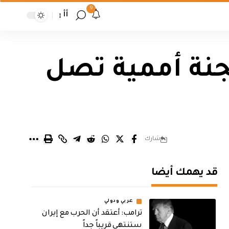
9
أأ
جنة أممية تصل
شارك
قد يهمك أيضا
عربي ودولي
‏ترامب: أعتقد أن الحرب مع إيران
ستنتهي قريباً جداً