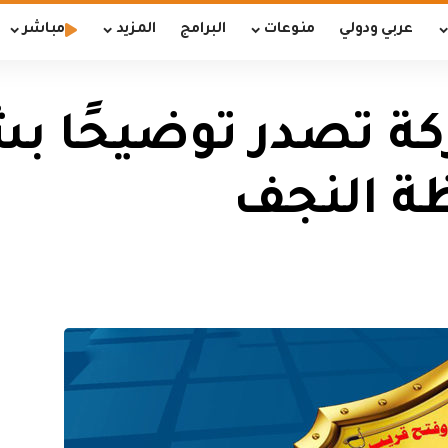
عربي ودولي
منوعات
البرامج
المزيد
مباشر
ة تصدر توضيحًا بش
ظة النجف