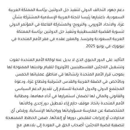
دعم جهود التحالف الدولي لتنفيذ حل الدولتين برئاسة المملكة العربية
السعودية، باعتبارها رئيسا للجنة العربية الإسلامية المشتركة بشأن
غزة، والاتحاد الأوروبي، والنرويج؛ والمشاركة الفاعلة في المؤتمر الدولي
لتسوية القضية الفلسطينية وتنفيذ حل الدولتين برئاسة المملكة
العربية السعودية وفرنسا، والمقرر عقده في مقر الأمم المتحدة في
نيويورك في يونيو 2025.
التأكيد على الدور الحيوي الذي لا بديل عنه لوكالة الأمم المتحدة لغوث
وتشغيل اللاجئين الفلسطينيين (الأونروا) للقيام بولايتها الممنوحة لها
بموجب قرار الأمم المتحدة بإنشائها في مناطق عملياتها الخمس
وبالأخص في الضفة الغربية والقدس الشرقية وقطاع غزة، ودعوة
المجتمع الدولي والدول المحبة للسلام إلى تقديم الدعم السياسي
والقانوني والمالي لها لضمان استمرارها في أداء مهامها، ومطالبة
الأمم المتحدة باتخاذ موقف حازم إزاء تعطيل دور إحدى وكالاتها
المتخصصة عن ممارسة مسؤولياتها وواجباتها الإنسانية، ورفض أي
محاولات أو إجراءات لتقليص دورها أو إلغائها، ضمن الخطط الممنهجة
لتصفية قضية اللاجئين؛ أصحاب الحق في العودة إلى بلادهم، مع