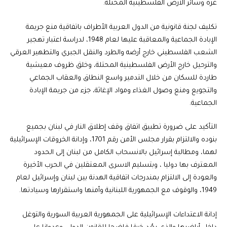
غزة وسائر الأرض الفلسطينية المحتلة.
تكليف لجنة قانونية من الدول العربية الأطراف باتفاقية منع جريمة
الإبادة الجماعية والمعاقبة عليها لعام 1948، لدراسة اعتبار تهجير
الشعب الفلسطيني خارج أرضه والطرد والنقل الجبري والتطهير العرقي
والترحيل خارج الأرض الفلسطينية المحتلة، وخلق ظروف معيشية
طاردة للسكان من خلال التدمير واسع النطاق والعقاب الجماعي
والتجويع ومنع وصول الغذاء ومواد الإغاثة، جزء من جريمة الإبادة
الجماعية.
التأكيد على ضرورة تطبيق اتفاق وقف إطلاق النار في لبنان بجميع
بنوده والالتزام بقرار مجلس الأمن رقم 1701، وإدانة الخروقات الإسرائيلية
لهما، ومطالبة إسرائيل بالانسحاب الكامل من لبنان إلى الحدود
المعترف بها دوليا ، وبتسليم الاسرى المعتقلين في الحرب الأخيرة
والعودة إلى الالتزام بمندرجات اتفاقية الهدنة بين لبنان وإسرائيل لعام
1949، والوقوف مع الجمهورية اللبنانية وأمنها واستقرارها وسيادتها.
إدانة الاعتداءات الإسرائيلية على الجمهورية العربية السورية والتوغل