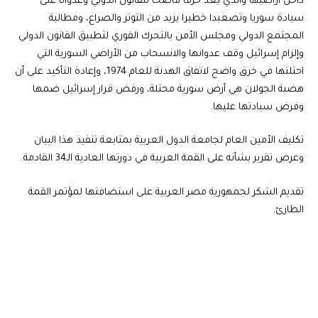
داخل أراضيها والذي يعُد خرقا فاضحا للقانون الدولي وعدوانا على
سيادة سوريا وتصعيدا خطيرا يزيد من التوتر والصراع، ومطالبة
المجتمع الدولي ومجلس الأمن بالتحرك الفوري لتطبيق القانون الدولي
وإلزام إسرائيل وقف عدوانها والانسحاب من الأراضي السورية التي
احتلتها في خرق واضح لاتفاق الهدنة للعام 1974، وإعادة التأكيد على أن
هضبة الجولان هي أرض سورية محتلة، ورفض قرار إسرائيل ضمها
وفرض سيادتها عليها.
تكليف الأمين العام لجامعة الدول العربية بمتابعة تنفيذ هذا البيان
وعرض تقرير بشأنه على القمة العربية في دورتها العادية الـ34 القادمة.
تقديم الشكر لجمهورية مصر العربية على استضافتها لمؤتمر القمة
الطارئ.