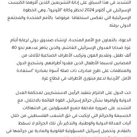
التشديد في هذا السياق على إدانة التشريعين اللذين أقرهما الكنيست
الإسرائيلي في أكتوبر 2024 لحظر وكالة "الأونروا"، وهي الخطوة
الإسرائيلية التي تعكس استخفافا مرفوضا بالأمم المتحدة والمجتمع
الدولي برمته.
الدعوة، بالتعاون مع الأمم المتحدة، لإنشاء صندوق دولي لرعاية أيتام
غزة ضحايا العدوان الإسرائيلي الغاشم، والذين يناهز عددهم نحو 40
ألف طفل، وتقديم العون وتركيب الأطراف الصناعية للآلاف من
المصابين لاسيما الأطفال الذين فقدوا أطرافهم، وتشجيع الدول
والمنظمات على طرح مبادرات ذات صلة؛ أسوة بمبادرة "استعادة
الأمل "الأردنية لدعم مبتوري الأطراف في قطاع غزة.
حث الدول على الالتزام بتنفيذ الرأيين الاستشاريين لمحكمة العدل
الدولية وأوامرها بشأن جرائم إسرائيل، القوة القائمة بالاحتلال، مع
التشديد على ضرورة ملاحقة جميع المسؤولين عن الانتهاكات
الجسيمة والجرائم التي ارتكبت في حق الشعب الفلسطيني من خلال
آليات العدالة الدولية والوطنية، والتذكير بأن تلك الجرائم لا تسقط
بالتقادم. وتحميل إسرائيل المسؤولية القانونية والمادية عن جرائمها في