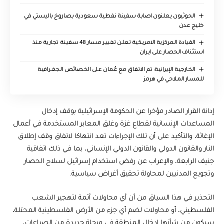
الحوثيون يعلنون اصابة سفينة نفطية سعودية بصاروخ باليستي في
خليج عدن
القيادة المركزية الامريكية تعلن تغيير مسار 48 سفينة تجارية منذ
استئناف الحصار على ايران
‏الخارجية الإيرانية: تم الاتفاق مع عُمان على الخصائص الجغرافية
للمسار الملاحي في هرمز
إدانة القرار الصادر مؤخرا عن الحكومة الإسرائيلية بوقف إدخال
المساعدات الإنسانية لقطاع غزة وغلق المعابر المستخدمة في أعمال
الإغاثة، والتأكيد على أن تلك الإجراءات تعد انتهاكا لاتفاق وقف إطلاق
النار والقانون الدولي والقانون الدولي الإنساني، بما في ذلك اتفاقية
جنيف الرابعة، والإعراب عن رفض استخدام إسرائيل لسلاح الحصار
وتجويع المدنيين لمحاولة تحقيق أغراض سياسية.
التحذير في هذا السياق من أن أي محاولات آثمة لتهجير الشعب
الفلسطيني، أو محاولات لضم أي جزء من الأرض الفلسطينية المحتلة،
سيكون من شأنها إدخال المنطقة في مرحلة جديدة من الصراعات،