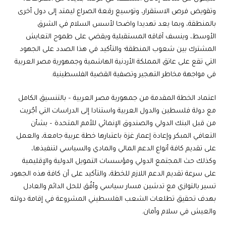
وتقويض فرص الاستقرار، وتوسيع رقعة الصراع ليمتد إلى دول أخرى
بالمنطقة، وبما يعد تهديدا واضحا لأسس السلام في الشرق
الأوسط، وينسف آفاقه المستقبلية ويقضي على طموح التعايش
المشترك بين شعوب المنطقة؛ والتأكيد في هذا الصدد على الجهود
التي تقع على عاتق المملكة الأردنية الهاشمية وجمهورية مصر العربية
في مواجهة مخاطر التهجير وتصفية القضية الفلسطينية.
اعتماد الخطة المقدمة من جمهورية مصر العربية – بالتنسيق الكامل
مع دولة فلسطين والدول العربية واستنادا إلى الدراسات التي أجُريت
من قبل البنك الدولي والصندوق الإنمائي للأمم المتحدة – بشأن
التعافي المبكر وإعادة إعمار غزة باعتبارها خطة عربية جامعة، والعمل
على تقديم كافة أنواع الدعم المالي والمادي والسياسي لتنفيذها،
وكذلك حث المجتمع الدولي ومؤسسات التمويل الدولية والإقليمية
على سرعة تقديم الدعم اللازم للخطة، والتأكيد على أن كافة هذه الجهود
تسير بالتوازي مع تدشين مسار سياسي وأفُق للحل الدائم والعادل
بهدف تحقيق تطلعات الشعب الفلسطيني المشروعة في إقامة دولته
والعيش في سلام وأمان.