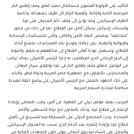
التأكيد على الأولوية القصوى لاستكمال تنفيذ اتفاق وقف إطلاق النار
لمرحلتيه الثانية والثالثة، وأهمية التزام كل طرف بتعهداته، وخاصة
الطرف الإسرائيلي، وبما يؤدي إلى وقف دائم للعدوان على غزة
وانسحاب إسرائيل بشكل كامل من القطاع، بما في ذلك من محور
"فيلادلفيا"، ويضمن النفاذ الآمن والكافي والآني للمساعدات الإنسانية
والإيوائية والطبية، دون إعاقة، وتوزيع تلك المساعدات بجميع أنحاء
القطاع، وتسهيل عودة أهالي القطاع إلى مناطقهم وديارهم، والتنويه
إلى الدور الإيجابي الذي اضطلعت به إدارة الرئيس الأميركي دونالد ترامب
في التوصل لاتفاق وقف إطلاق النار في غزة وإطلاق سراح الرهائن
والمحتجزين، بالتعاون مع جمهورية مصر العربية ودولة قطر، والبناء
على تلك الجهود بالعمل مع الرئيس الأميركي على وضع خطة تنفيذية
متكاملة لمبادرة السلام العربية.
الترحيب بعقد مؤتمر دولي في القاهرة، في أقرب وقت، للتعافي وإعادة
الإعمار في قطاع غزة، وذلك بالتعاون مع دولة فلسطين والأمم
المتحدة، وحث المجتمع الدولي على المشاركة فيه للتسريع في تأهيل
قطاع غزة وإعادة إعماره بعد الدمار الذي تسبب به العدوان الإسرائيلي،
والعمل على إنشاء صندوق ائتماني يتولى تلقي التعهدات المالية من