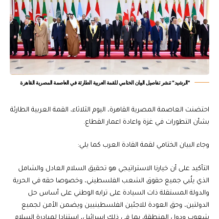
"الرشيد" تنشر تفاصيل البيان الختامي للقمة العربية الطارئة في العاصمة المصرية القاهرة
احتضنت العاصمة المصرية القاهرة، اليوم الثلاثاء، القمة العربية الطارئة
بشأن التطورات في غزة واعادة اعمار القطاع.
وجاء البيان الختامي لقمة القادة العرب كما يلي:
التأكيد على أن خيارنا الاستراتيجي هو تحقيق السلام العادل والشامل
الذي يلُبي جميع حقوق الشعب الفلسطيني، وخصوصا حقه في الحرية
والدولة المستقلة ذات السيادة على ترابه الوطني على أساس حل
الدولتين، وحق العودة للاجئين الفلسطينيين ويضمن الأمن لجميع
شعوب ودول المنطقة، بما في ذلك إسرائيل، استنادا لمبادرة السلام