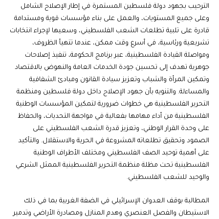
الترحيب بجهود دولة فلسطين المستمرة في إطار الإصلاح الشامل
وعلى جميع المستويات، والعمل على بناء مؤسسات قوية ومستدامة
قادرة على تلبية تطلعات الشعب الفلسطيني، وسعيها لإجراء انتخابات
تشريعية ورئاسية، في أسرع وقت ممكن، عندما تتهيأ الظروف،
ومواصلة القيادة الفلسطينية، عبر برنامج الحكومة، تنفيذ إصلاحات
جوهرية تهدف إلى تحسين جودة الخدمات العامة والنهوض بالاقتصاد
وتمكين المرأة والشباب وتعزيز سيادة القانون ومبادئ الشفافية
والمساءلة. والتنويه بأن جهود الإصلاح داخل دولة فلسطين ومنظمة
التحرير الفلسطينية هي خطوات ضرورية لتمكين المؤسسات الوطنية
الفلسطينية من أداء مهامها بفعالية في مواجهة التحديات، والحفاظ
على وحدة القرار الوطني، وتعزيز قدرة الشعب الفلسطيني على
الصمود وتحقيق تطلعاته المشروعة في الحرية والاستقلال. والتأكيد
على أهمية توحيد الصف الفلسطيني ومختلف الأطراف الوطنية
الفلسطينية تحت مظلة منظمة التحرير الفلسطينية الممثل الشرعي
والوحيد للشعب الفلسطيني.
المطالبة بوقف العدوان الإسرائيلي في الضفة الغربية بما في ذلك
الاستيطان والفصل العنصري وهدم المنازل ومصادرة الأراضي وتدمير