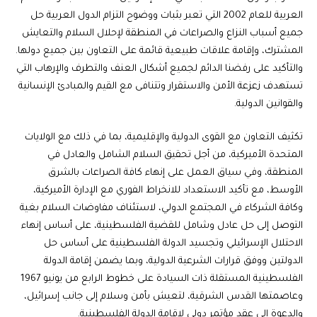
العربية للعام 2002 التي تعبر بثبات ووضوح التزام الدول العربية حل
جميع أسباب النزاع والصراعات في المنطقة لإحلال السلام والتعايش
المشترك، وإقامة علاقات طبيعية قائمة على التعاون بين جميع دولها.
والتأكيد على رفضنا الدائم لجميع أشكال العنف والتطرف والإرهاب التي
تستهدف زعزعة الأمن والاستقرار وتتنافى مع القيم والمبادئ الإنسانية
والقوانين الدولية.
تكثيف التعاون مع القوى الدولية والإقليمية، بما في ذلك مع الولايات
المتحدة الأميركية، من أجل تحقيق السلام الشامل والعادل في
المنطقة، وفي سياق العمل على إنهاء كافة الصراعات بالشرق
الأوسط، مع تأكيد الاستعداد للانخراط الفوري مع الإدارة الأميركية،
وكافة الشركاء في المجتمع الدولي، لاستئناف مفاوضات السلام بغية
التوصل إلى حل عادل وشامل للقضية الفلسطينية، على أساس إنهاء
الاحتلال الإسرائيلي وتجسيد الدولة الفلسطينية على أساس حل
الدولتين ووفق قرارات الشرعية الدولية، وبما يضمن إقامة الدولة
الفلسطينية المستقلة ذات السيادة على خطوط الرابع من يونيو 1967
وعاصمتها القدس الشرقية، لتعيش بأمن وسلام إلى جانب إسرائيل،
والدعوة إلى عقد مؤتمر دولي لإقامة الدولة الفلسطينية.