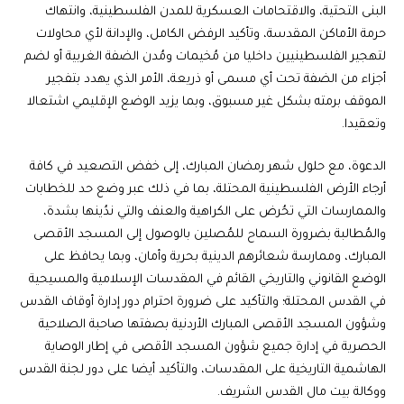
البنى التحتية، والاقتحامات العسكرية للمدن الفلسطينية، وانتهاك
حرمة الأماكن المقدسة، وتأكيد الرفض الكامل، والإدانة لأي محاولات
لتهجير الفلسطينيين داخليا من مُخيمات ومُدن الضفة الغربية أو لضم
أجزاء من الضفة تحت أي مسمى أو ذريعة، الأمر الذي يهدد بتفجير
الموقف برمته بشكل غير مسبوق، وبما يزيد الوضع الإقليمي اشتعالا
وتعقيدا.
الدعوة، مع حلول شهر رمضان المبارك، إلى خفض التصعيد في كافة
أرجاء الأرض الفلسطينية المحتلة، بما في ذلك عبر وضع حد للخطابات
والممارسات التي تحُرض على الكراهية والعنف والتي ندُينها بشدة،
والمُطالبة بضرورة السماح للمُصلين بالوصول إلى المسجد الأقصى
المبارك، وممارسة شعائرهم الدينية بحرية وأمان، وبما يحافظ على
الوضع القانوني والتاريخي القائم في المقدسات الإسلامية والمسيحية
في القدس المحتلة؛ والتأكيد على ضرورة احترام دور إدارة أوقاف القدس
وشؤون المسجد الأقصى المبارك الأردنية بصفتها صاحبة الصلاحية
الحصرية في إدارة جميع شؤون المسجد الأقصى في إطار الوصاية
الهاشمية التاريخية على المقدسات، والتأكيد أيضا على دور لجنة القدس
ووكالة بيت مال القدس الشريف.