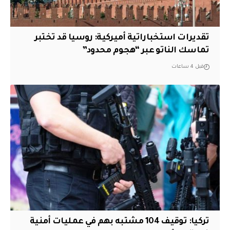
تقديرات استخباراتية أميركية: روسيا قد تختبر
تماسك الناتو عبر “هجوم محدود”
قبل 4 ساعات
تركيا: توقيف 104 مشتبه بهم في عمليات أمنية