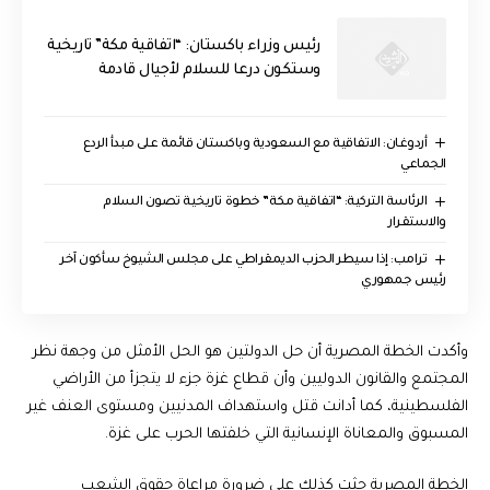
رئيس وزراء باكستان: “اتفاقية مكة” تاريخية
وستكون درعا للسلام لأجيال قادمة
أردوغان: الاتفاقية مع السعودية وباكستان قائمة على مبدأ الردع
الجماعي
الرئاسة التركية: “اتفاقية مكة” خطوة تاريخية تصون السلام
والاستقرار
ترامب: إذا سيطر الحزب الديمقراطي على مجلس الشيوخ سأكون آخر
رئيس جمهوري
وأكدت الخطة المصرية أن حل الدولتين هو الحل الأمثل من وجهة نظر
المجتمع والقانون الدوليين وأن قطاع غزة جزء لا يتجزأ من الأراضي
الفلسطينية، كما أدانت قتل واستهداف المدنيين ومستوى العنف غير
المسبوق والمعاناة الإنسانية التي خلفتها الحرب على غزة.
الخطة المصرية حثت كذلك على ضرورة مراعاة حقوق الشعب