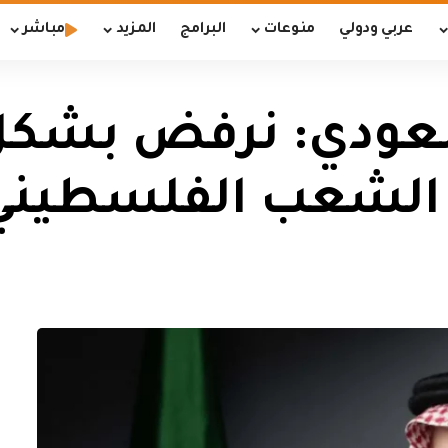
عربي ودولي
منوعات
البرامج
المزيد
مباشر
لسعودي: نرفض بشك
لشعب الفلسطيني