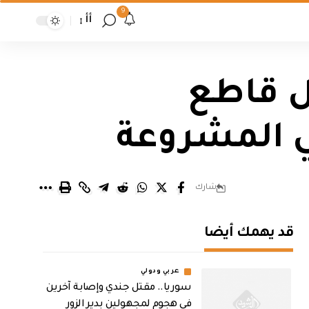
9
أأ
ل قاطع
 المشروعة
شارك
قد يهمك أيضا
عربي ودولي
سوريا.. مقتل جندي وإصابة آخرين
في هجوم لمجهولين بدير الزور