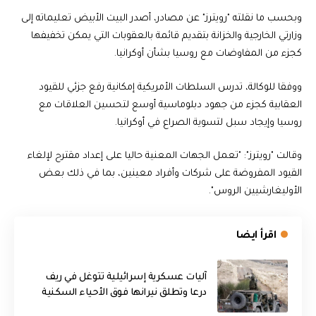
وبحسب ما نقلته "رويترز" عن مصادر، أصدر البيت الأبيض تعليماته إلى
وزارتي الخارجية والخزانة بتقديم قائمة بالعقوبات التي يمكن تخفيفها
كجزء من المفاوضات مع روسيا بشأن أوكرانيا.
ووفقا للوكالة، تدرس السلطات الأمريكية إمكانية رفع جزئي للقيود
العقابية كجزء من جهود دبلوماسية أوسع لتحسين العلاقات مع
روسيا وإيجاد سبل لتسوية الصراع في أوكرانيا.
وقالت "رويترز": "تعمل الجهات المعنية حاليا على إعداد مقترح لإلغاء
القيود المفروضة على شركات وأفراد معينين، بما في ذلك بعض
الأوليغارشيين الروس".
اقرأ ايضا
آليات عسكرية إسرائيلية تتوغل في ريف
درعا وتطلق نيرانها فوق الأحياء السكنية