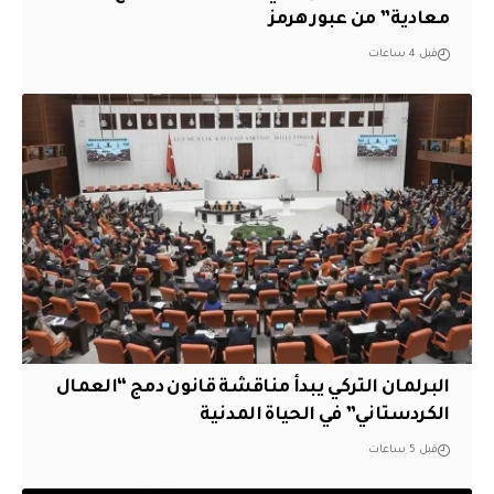
معادية” من عبور هرمز
قبل 4 ساعات
البرلمان التركي يبدأ مناقشة قانون دمج “العمال
الكردستاني” في الحياة المدنية
قبل 5 ساعات