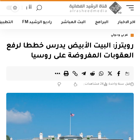
أأ
اخر الاخبار
البرامج
البث المباشر
راديو الرشيد FM
التطبي
عربي ودولي
رويترز: البيت الأبيض يدرس خططا لرفع
العقوبات المفروضة على روسيا
قبل سنة واحدة
24 مشاهدات