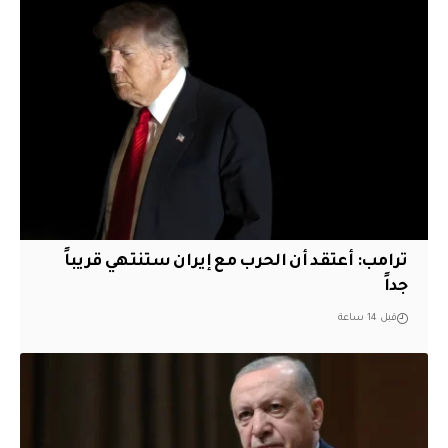
‏ترامب: أعتقد أن الحرب مع إيران ستنتهي قريباً
جداً
قبل 14 ساعة