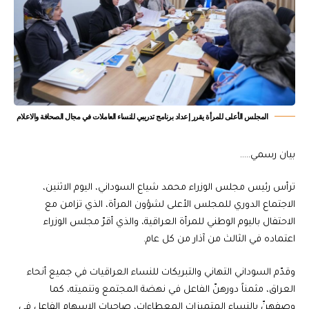
المجلس الأعلى للمرأة يقرر إعداد برنامج تدريبي للنساء العاملات في مجال الصحافة والاعلام
بيان رسمي…..
ترأس رئيس مجلس الوزراء محمد شياع السوداني، اليوم الاثنين،
الاجتماع الدوري للمجلس الأعلى لشؤون المرأة، الذي تزامن مع
الاحتفال باليوم الوطني للمرأة العراقية، والذي أقرّ مجلس الوزراء
اعتماده في الثالث من آذار من كل عام.
وقدّم السوداني التهاني والتبريكات للنساء العراقيات في جميع أنحاء
العراق، مثمناً دورهنّ الفاعل في نهضة المجتمع وتنميته، كما
وصفهنّ بالنساء المتميزات المعطاءات، صاحبات الإسهام الفاعل في