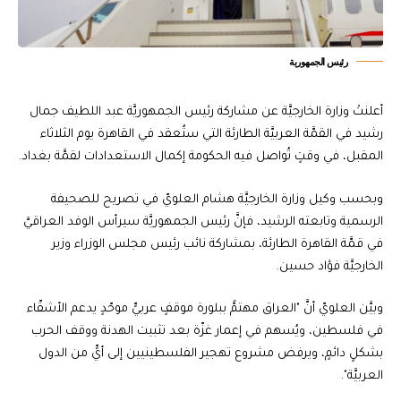
رئيس الجمهورية
أعلنتْ وزارة الخارجيَّة عن مشاركة رئيس الجمهوريَّة عبد اللطيف جمال
رشيد في القمَّة العربيَّة الطارئة التي ستُعقد في القاهرة يوم الثلاثاء
المقبل، في وقتٍ تُواصل فيه الحكومة إكمال الاستعدادات لقمَّة بغداد.
وبحسب وكيل وزارة الخارجيَّة هشام العلويّ في تصريح للصحيفة
الرسمية وتابعته الرشيد، فإنَّ رئيس الجمهوريَّة سيرأس الوفد العراقيَّ
في قمَّة القاهرة الطارئة، بمشاركة نائب رئيس مجلس الوزراء وزير
الخارجيَّة فؤاد حسين.
وبيَّن العلويّ أنَّ "العراق مهتمٌّ ببلورة موقفٍ عربيٍّ موحّدٍ يدعم الأشقّاء
في فلسطين، ويُسهم في إعمار غزّة بعد تثبيت الهدنة ووقف الحرب
بشكلٍ دائمٍ، ويرفض مشروع تهجير الفلسطينيين إلى أيٍّ من الدول
العربيَّة".