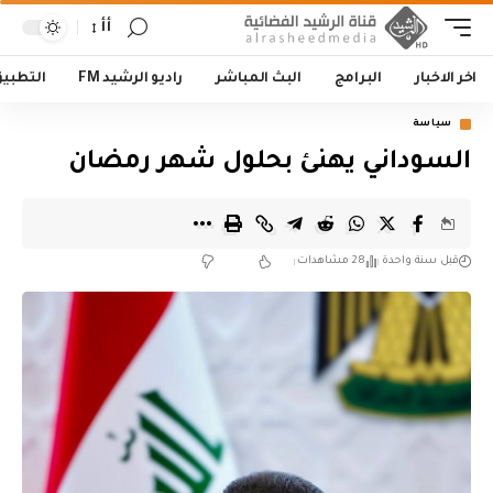
أأ
اخر الاخبار
البرامج
البث المباشر
راديو الرشيد FM
التطبي
سياسة
السوداني يهنئ بحلول شهر رمضان
قبل سنة واحدة
28 مشاهدات