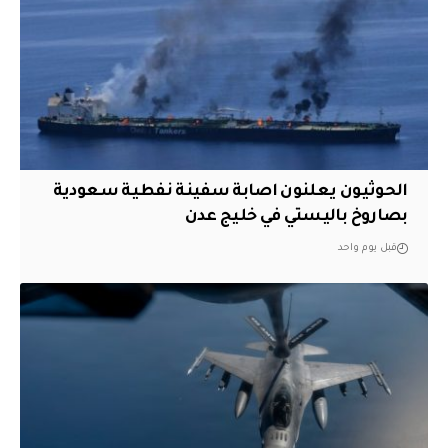
الحوثيون يعلنون اصابة سفينة نفطية سعودية
بصاروخ باليستي في خليج عدن
قبل يوم واحد