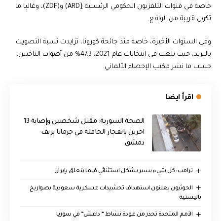
خاصة في قنوات التلفزيون الحكومي الرئيسية (ِARD) و(ZDF)، وغالبا ما
تكون قريبة من الواقع.
وفي السنوات الأخيرة، خاصة منذ جائحة كورونا، تزايدت نسبة التصويت
بالبريد، حيث بلغت في انتخابات عام 2021، 47.3% من أصوات الناخبين،
حسب ما نشر مكتب الإحصاء الألماني.
اقرأ ايضا
الصحة السورية: مقتل شخصين وإصابة 13
اخرين بانفجار الحافلة في جرمانا بريف
دمشق
ترامب: كل شيء يسير بشكل استثنائي فيما يتعلق بإيران
الحوثيون يعلنون استهداف تحشيدات عسكرية سعودية بصواريخ
باليستية
الأمم المتحدة تحذر من عودة نشاط ” داعش” في سوريا