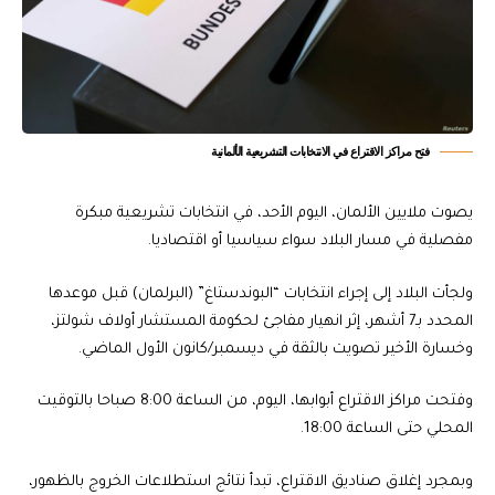
فتح مراكز الاقتراع في الانتخابات التشريعية الألمانية
يصوت ملايين الألمان، اليوم الأحد، في انتخابات تشريعية مبكرة
مفصلية في مسار البلاد سواء سياسيا أو اقتصاديا.
ولجأت البلاد إلى إجراء انتخابات “البوندستاغ” (البرلمان) قبل موعدها
المحدد بـ7 أشهر، إثر انهيار مفاجئ لحكومة المستشار أولاف شولتز،
وخسارة الأخير تصويت بالثقة في ديسمبر/كانون الأول الماضي.
وفتحت مراكز الاقتراع أبوابها، اليوم، من الساعة 8:00 صباحا بالتوقيت
المحلي حتى الساعة 18:00.
وبمجرد إغلاق صناديق الاقتراع، تبدأ نتائج استطلاعات الخروج بالظهور،