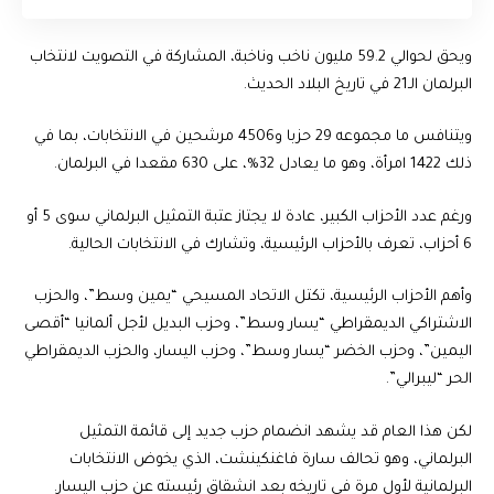
ويحق لحوالي 59.2 مليون ناخب وناخبة، المشاركة في التصويت لانتخاب
البرلمان الـ21 في تاريخ البلاد الحديث.
ويتنافس ما مجموعه 29 حزبا و4506 مرشحين في الانتخابات، بما في
ذلك 1422 امرأة، وهو ما يعادل 32%، على 630 مقعدا في البرلمان.
ورغم عدد الأحزاب الكبير، عادة لا يجتاز عتبة التمثيل البرلماني سوى 5 أو
6 أحزاب، تعرف بالأحزاب الرئيسية، وتشارك في الانتخابات الحالية.
وأهم الأحزاب الرئيسية، تكتل الاتحاد المسيحي “يمين وسط”، والحزب
الاشتراكي الديمقراطي “يسار وسط”، وحزب البديل لأجل ألمانيا “أقصى
اليمين”، وحزب الخضر “يسار وسط”، وحزب اليسار، والحزب الديمقراطي
الحر “ليبرالي”.
لكن هذا العام قد يشهد انضمام حزب جديد إلى قائمة التمثيل
البرلماني، وهو تحالف سارة فاغنكينشت، الذي يخوض الانتخابات
البرلمانية لأول مرة في تاريخه بعد انشقاق رئيسته عن حزب اليسار.