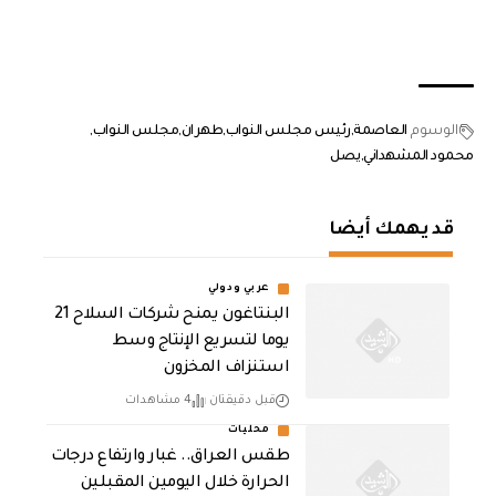
الوسوم
العاصمة
رئيس مجلس النواب
طهران
مجلس النواب
محمود المشهداني
يصل
قد يهمك أيضا
عربي ودولي
البنتاغون يمنح شركات السلاح 21
يوما لتسريع الإنتاج وسط
استنزاف المخزون
قبل دقيقتان
4 مشاهدات
محليات
طقس العراق.. غبار وارتفاع درجات
الحرارة خلال اليومين المقبلين