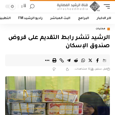
أأ
اخر الاخبار
البرامج
البث المباشر
راديو الرشيد FM
التطبي
محليات
الرشيد تنشر رابط التقديم على قروض
صندوق الإسكان
قبل سنتين
32 مشاهدات