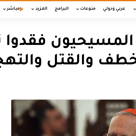
عربي ودولي
منوعات
البرامج
المزيد
مباشر
المسيحيون فقدوا ث
طف والقتل والتهج