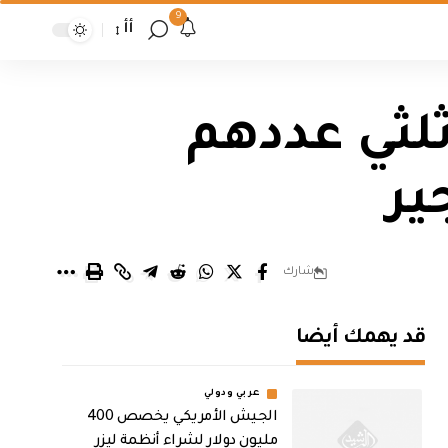
9
أأ
لثي عددهم
ير
شارك
قد يهمك أيضا
عربي ودولي
الجيش الأمريكي يخصص 400
مليون دولار لشراء أنظمة ليزر