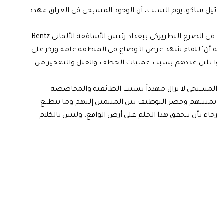
ائيل ساكو، يوم السبت، أن الوجود المسيحي في العراق مهدد
وذكرت الكنيسة في بيان تابعته الرشيد، أن "ساكو، أستقبل في الصرح البطريركي ببغداد رئيس الأساقفة الألماني Bentz
ينة أن"اللقاء شهد عرض الأوضاع في المنطقة عامة وركز على
وا ثلثي عددهم بسبب عمليات الخطف والقتل والتهجير من
د المسيحي لا يزال مهدداً بسبب الطائفية والمحاصصة
ثيلهم وحصر التوظيف بين المنتمين إليهم وما نتطلع
لرجاء بأن يتحقق هذا الحلم على أرض الواقع، وليس بالكلام