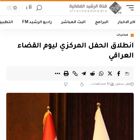
أأ
اخر الاخبار
البرامج
البث المباشر
راديو الرشيد FM
التطبي
محليات
انطلاق الحفل المركزي ليوم القضاء
العراقي
قبل سنتين
81 مشاهدات