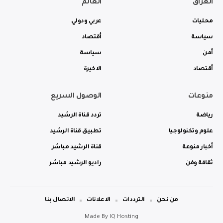
العراق
العالم
محليات
عربي ودولي
سياسة
أقتصاد
أمن
سياسة
أقتصاد
الاخيرة
منوعات
الوصول السريع
رياضة
تردد قناة الرشيد
علوم وتكنولوجيا
تطبيق قناة الرشيد
أخبار منوعة
قناة الرشيد مباشر
ثقافة وفن
راديو الرشيد مباشر
من نحن
الترددات
الاعلانات
الاتصال بنا
Made By
IQ Hosting