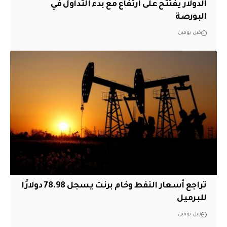
الدولار يفتتح على ارتفاع مع بدء التداول في
البورصة
قبل يومين
تراجع أسعار النفط وخام برنت يسجل 78.98 دولارًا
للبرميل
قبل يومين