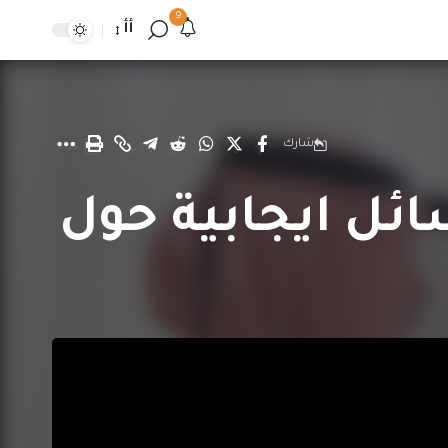
9
أأ
شارك
سائل ايجابية حول