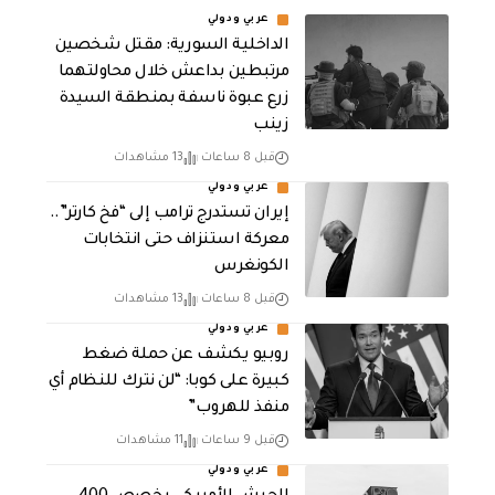
عربي ودولي
الداخلية السورية: مقتل شخصين
مرتبطين بداعش خلال محاولتهما
زرع عبوة ناسفة بمنطقة السيدة
زينب
قبل 8 ساعات
13 مشاهدات
عربي ودولي
إيران تستدرج ترامب إلى “فخ كارتر”..
معركة استنزاف حتى انتخابات
الكونغرس
قبل 8 ساعات
13 مشاهدات
عربي ودولي
روبيو يكشف عن حملة ضغط
كبيرة على كوبا: “لن نترك للنظام أي
منفذ للهروب”
قبل 9 ساعات
11 مشاهدات
عربي ودولي