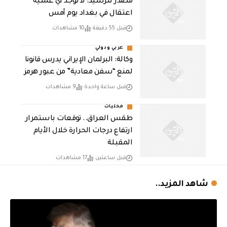
مصدر للرشيد: لا توجد أي عملية
اعتقال في بغداد يوم أمس
قبل 55 دقيقة
10 مشاهدات
عربي ودولي
وكالة: البرلمان الإيراني يدرس قانونا
لمنع “سفن معادية” من عبور هرمز
قبل ساعة واحدة
9 مشاهدات
محليات
طقس العراق.. توقعات باستمرار
ارتفاع درجات الحرارة خلال الأيام
المقبلة
قبل ساعتين
17 مشاهدات
شاهد المزيد..