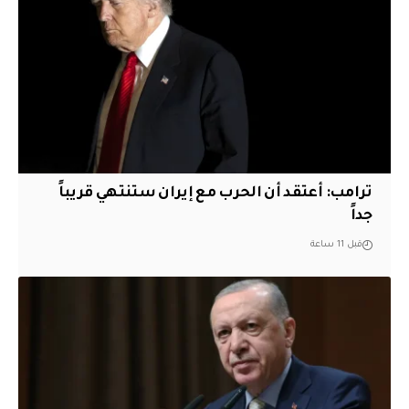
‏ترامب: أعتقد أن الحرب مع إيران ستنتهي قريباً
جداً
قبل 11 ساعة