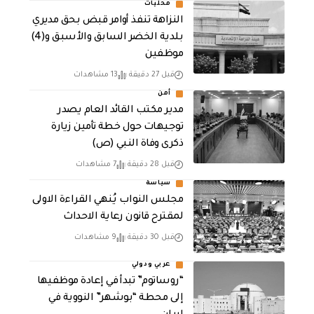
محليات
النزاهة تنفذ أوامر قبض بحق مديري
بلدية الخضر السابق والأسبق و(4)
موظفين
قبل 27 دقيقة
13 مشاهدات
أمن
مدير مكتب القائد العام يصدر
توجيهات حول خطة تأمين زيارة
ذكرى وفاة النبي (ص)
قبل 28 دقيقة
7 مشاهدات
سياسة
مجلس النواب يُنهي القراءة الاولى
لمقترح قانون رعاية الاحداث
قبل 30 دقيقة
9 مشاهدات
عربي ودولي
“روساتوم” تبدأ في إعادة موظفيها
إلى محطة “بوشهر” النووية في