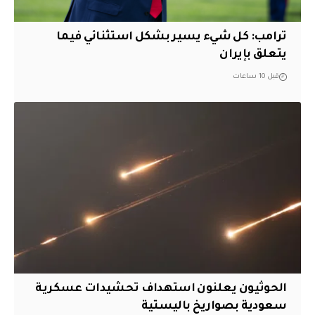
ترامب: كل شيء يسير بشكل استثنائي فيما
يتعلق بإيران
قبل 10 ساعات
الحوثيون يعلنون استهداف تحشيدات عسكرية
سعودية بصواريخ باليستية