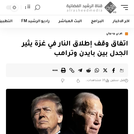
أأ
اخر الاخبار
البرامج
البث المباشر
راديو الرشيد FM
التطبي
عربي ودولي
اتفاق وقف إطلاق النار في غزة يثير
الجدل بين بايدن وترامب
قبل سنتين
35 مشاهدات