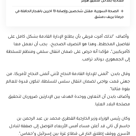
معادية بمدخل مضيق هرمز
الصحة السورية: مقتل شخصين وإصابة 13 اخرين بانفجار الحافلة في
جرمانا بريف دمشق
وأضاف: "لذلك أمرت فريقي بأن يطلع الإدارة القادمة بشكل كامل على
تفاصيل المخطط، وهذا هو التصرف الصحيح، يجب أن نعمل معا
كأمريكيين"، مؤكدا أنه حرص على ضمان انتقال سلمي ومنظم للسلطة
إلى الجمهوري دونالد ترامب.
وقال بايدن: "أتمنى للإدارة القادمة النجاح لأنني أتمنى النجاح لأمريكا، من
جهتي قمت بواجبي لضمان انتقال سلس للسلطة، لنكون قدوة للعالم
بقوة مثالنا".
وأضاف بايدن أن التعاون ووحدة الهدف بين الإدارتين ضروريان لتحقيق
مصلحة البلاد العليا.
وكان رئيس الوزراء وزير الخارجية القطري محمد بن عبد الرحمن بن
جاسم آل ثاني قد أعلن مساء أمس الأربعاء التوصل إلى صفقة لتبادل
الأسرى ووقف إطلاق النار في قطاع غزة بين إسرائيل و"حماس".