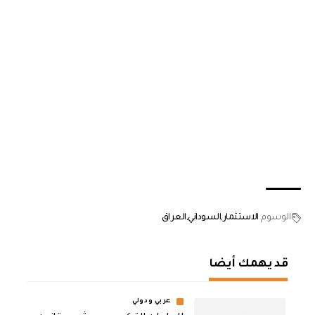
الوسوم
الاستثمار
السوداني
العراق
قد يهمك أيضا
عربي ودولي