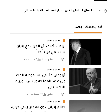
الوسوم
اعمال
البرلمان
قانون الموازنة
مجلس النواب العراقي
قد يهمك أيضا
عربي ودولي
‏ترامب: أعتقد أن الحرب مع إيران
ستنتهي قريباً جداً
قبل ساعة واحدة
8 مشاهدات
عربي ودولي
أردوغان غدًا في السعودية للقاء
ولي عهد المملكة ورئيس الوزراء
الباكستاني
قبل ساعتين
12 مشاهدات
عربي ودولي
اعلام إيراني: دوي انفجارين في جزيرة