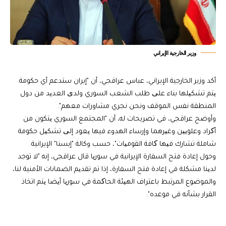
وزير الخارجية الإيراني
أكد وزير الخارجية الإيراني، عباس عراقجي، أن "إيران ستدعم أي حكومة
یتم تشكیلها بناء علی طلب الشعب السوري ولدی العدید من دول
المنطقة نفس الموقف ونحن نجري مشاورات معهم".
وأوضح عراقجي، في تصريحات له، أن "المجتمع السوري یتكون من
أکراد وعلویین وغیرهما وإرساء الهدوء فيها یعود إلی تشكیل حكومة
شاملة تشارك فیها کافة القومیات"، حسب وكالة "إيسنا" الإيرانية.
وحول إعادة فتح السفارة الإيرانية في سوریا قال عراقجي، إنه "لا توجد
لدینا مشكلة في إعادة فتح السفارة، إذا تم تقدیم الضمانات الأمنية لنا،
والموضوع المرتبط باعتراف الهیئة الحاکمة في سوریا أیضا یتم اتخاذ
القرار بشأنه في موعده".