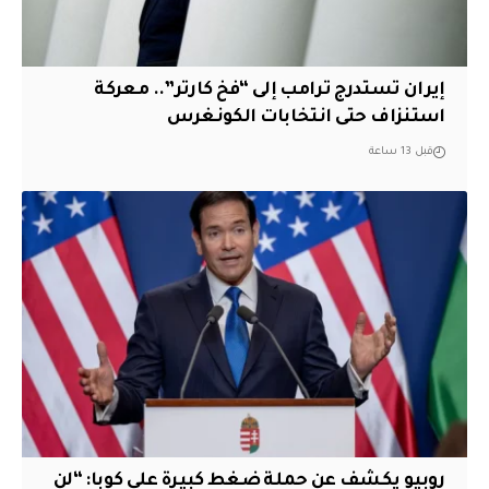
إيران تستدرج ترامب إلى “فخ كارتر”.. معركة
استنزاف حتى انتخابات الكونغرس
قبل 13 ساعة
روبيو يكشف عن حملة ضغط كبيرة على كوبا: “لن