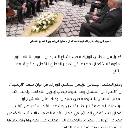
السوداني يؤكد عزم الحكومة استكمال خطتها في تطوير القطاع النفطي
اكد رئيس مجلس الوزراء محمد شياع السوداني، اليوم الثلاثاء، عزم
الحكومة استكمال خطتها في تطوير القطاع النفطي، ورفع قيمة
الإنتاج.
وذكر المكتب الإعلامي لرئيس مجلس الوزراء، في بيان تلقته “الرشيد”،
ان “السوداني استقبل وفد شركة تيكنب إينرجي للطاقة، برئاسة نائب
المدير التنفيذي للشركة فخري ضيدان، وذلك على هامش زيارته
الرسمية للعاصمة البريطانية لندن، وشهد اللقاء استعراض تنفيذ
أعمال الشركة في العراق، في مجال تقديم الخدمات الاستشارية ضمن
مصافي كربلاء والبصرة، والوحدات التي عملت على تطويرها وتوسعتها
في مجال تكرير وتصفية النفط الخام”.