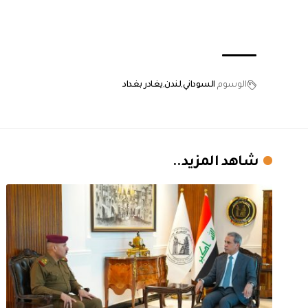
الوسوم
السوداني
لندن
يغادر بغداد
شاهد المزيد..