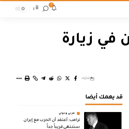
9
أأ
 في زيارة
شارك
قد يهمك أيضا
عربي ودولي
‏ترامب: أعتقد أن الحرب مع إيران
ستنتهي قريباً جداً