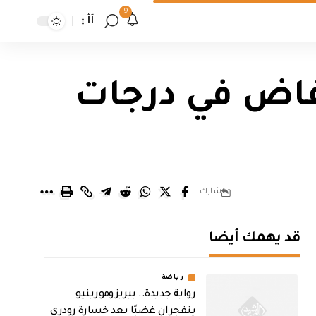
9
أأ
اض في درجات
شارك
قد يهمك أيضا
رياضة
رواية جديدة.. بيريز ومورينيو
ينفجران غضبًا بعد خسارة رودري