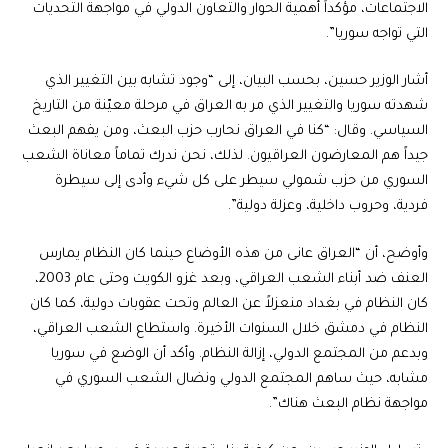
الاجتماعات، مؤكداً أهمية الحوار والتعاون الدولي في مواجهة التحديات
التي تواجه سوريا”.
أشار الوزير حسين، بحسب البيان، إلى “وجود تشابه بين التغيير الذي
شهدته سوريا والتغيير الذي مر به العراق في مرحلة معيّنة من التاريخ
السياسي. وقال: “كنا في العراق نحارب حزب البعث، ومن يفهم البعث
جيداً هم المعارضون العراقيون. لذلك، نحن ندرك تماماً معاناة الشعب
السوري من حزب شمولي سيطر على كل شيء وأدى إلى سيطرة
فردية، وحروب داخلية، وعزلة دولية”.
وأوضح، أن “العراق عانى من هذه الأوضاع حينما كان النظام يمارس
العنف ضد أبناء الشعب العراقي، وبعد غزو الكويت وحتى عام 2003،
كان النظام في بغداد منعزلاً عن العالم وتحت عقوبات دولية، كما كان
النظام في دمشق خلال السنوات الأخيرة. واستطاع الشعب العراقي،
وبدعم من المجتمع الدولي، إزالة النظام. وأكد أن الوضع في سوريا
مشابه، حيث ساهم المجتمع الدولي ونضال الشعب السوري في
مواجهة نظام البعث هناك”.