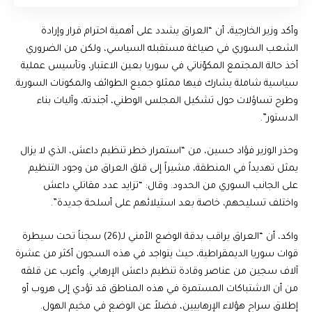
وأكد وزير الخارجية، أن “العراق يشدد على أهمية احترام قرار وإرادة
الشعب السوري في صياغة مستقبله السياسي، ولكن من الضروري
أخذ حالة المجتمع المكوّناتي في سوريا بعين الاعتبار، وتأسيس عملية
سياسية شاملة يشارك فيها ممثلو جميع الطوائف والمكونات السورية.
وطرح تساؤلات حول تشكيل المجلس الوطني، أجندته، وآليات بناء
الدستور”.
وحذر الوزير فؤاد حسين، من “استمرار خطر تنظيم داعش، الذي لا يزال
يمثل تهديداً في المنطقة، مشيراً إلى قلق العراق من وجود التنظيم
على الجانب السوري من الحدود. وقال: “تزايد عدد مقاتلي داعش
واختلف تسليحهم، خاصة بعد استيلائهم على أسلحة جديدة”.
واكد، أن “العراق يراقب بدقة الوضع الأمني لـ(26) سجناً تحت سيطرة
قوات سوريا الديمقراطية، حيث يتواجد في هذه السجون أكثر من عشرة
آلاف سجين من عناصر وقادة تنظيم داعش الإرهابي. وأعرب عن قلقه
من أن الاشتباكات المستمرة في هذه المناطق قد تؤدي إلى هروب أو
إطلاق سراح هؤلاء الإرهابيين، فضلاً عن الوضع في مخيم الهول.