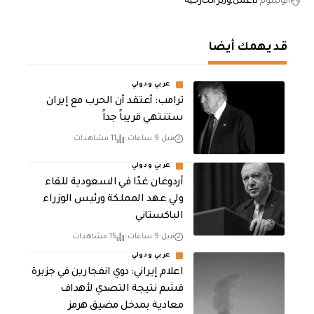
الوسوم
داعش
وزير الخارجية
قد يهمك أيضا
عربي ودولي
‏ترامب: أعتقد أن الحرب مع إيران
ستنتهي قريباً جداً
قبل 9 ساعات
11 مشاهدات
عربي ودولي
أردوغان غدًا في السعودية للقاء
ولي عهد المملكة ورئيس الوزراء
الباكستاني
قبل 9 ساعات
15 مشاهدات
عربي ودولي
اعلام إيراني: دوي انفجارين في جزيرة
قشم نتيجة التصدي لأهداف
معادية بمدخل مضيق هرمز