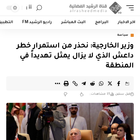
أأ
اخر الاخبار
البرامج
البث المباشر
راديو الرشيد FM
التطبي
سياسة
وزير الخارجية: نحذر من استمرار خطر
داعش الذي لا يزال يمثل تهديداً في
المنطقة
قبل سنتين
35 مشاهدات