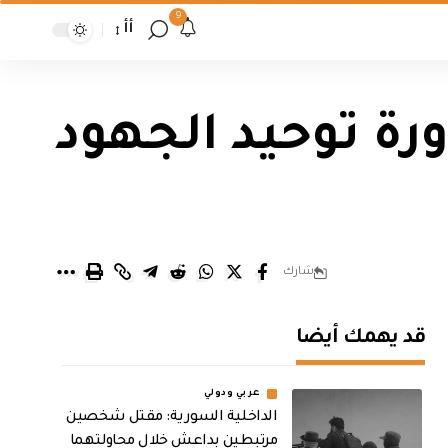
9
أأ
رة توحيد الجهود
شارك
قد يهمك أيضا
عربي ودولي
الداخلية السورية: مقتل شخصين
مرتبطين بداعش خلال محاولتهما