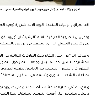
العراق والولايات المتحدة يؤكدان ضرورة توحيد الجهود لمواجهة الخطر المستمر لدا
اكد العراق والولايات المتحدة، اليوم الاحد، ضرورة توحيد
وذكر بيان للخارجية العراقية تلقته “الرشيد”، ان “وزيرها فؤ
على هامش الاجتماع الوزاري المنعقد في الرياض بالمملكة 
واضاف، انه “جرى خلال اللقاء بحث العلاقات الثنائية بين ا
المشتركة للبلدين، كما تم تبادل وجهات النظر حول التطور
التطورات واستمرار التنسيق بين الجانبين لتهيئة الظرو
تطلعات الشعب السوري وتسهم في استقرار المنطقة”.
وتابع، انه “في إطار المناقشات، أكد الجانبان على ضرورة 
داعش، مشددين على أهمية التصدي المشترك لهذا التهديد