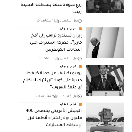
زرع عبوة ناسفة بمنطقة السيدة
زينب
قبل ساعتين
12 مشاهدات
عربي ودولي
إيران تستدرج ترامب إلى “فخ
كارتر”.. معركة استنزاف حتى
انتخابات الكونغرس
قبل ساعتين
9 مشاهدات
عربي ودولي
روبيو يكشف عن حملة ضغط
كبيرة على كوبا: “لن نترك للنظام
أي منفذ للهروب”
قبل 3 ساعات
9 مشاهدات
عربي ودولي
الجيش الأمريكي يخصص 400
مليون دولار لشراء أنظمة ليزر
لإسقاط المسيّرات