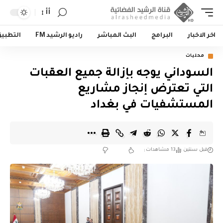
أأ
اخر الاخبار
البرامج
البث المباشر
راديو الرشيد FM
التطبي
محليات
السوداني يوجه بإزالة جميع العقبات
التي تعترض إنجاز مشاريع
المستشفيات في بغداد
قبل سنتين
13 مشاهدات