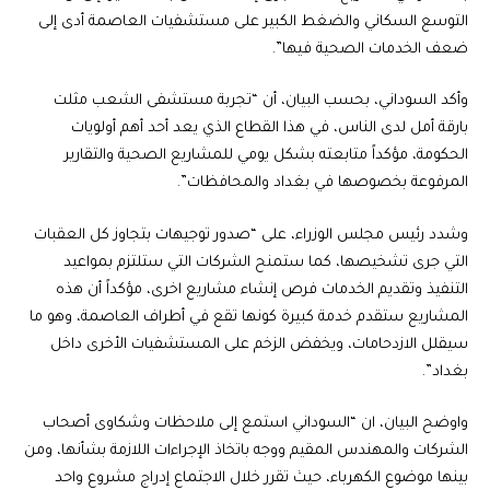
التوسع السكاني والضغط الكبير على مستشفيات العاصمة أدى إلى
ضعف الخدمات الصحية فيها”.
وأكد السوداني، بحسب البيان، أن “تجربة مستشفى الشعب مثلت
بارقة أمل لدى الناس، في هذا القطاع الذي يعد أحد أهم أولويات
الحكومة، مؤكداً متابعته بشكل يومي للمشاريع الصحية والتقارير
المرفوعة بخصوصها في بغداد والمحافظات”.
وشدد رئيس مجلس الوزراء، على “صدور توجيهات بتجاوز كل العقبات
التي جرى تشخيصها، كما ستمنح الشركات التي ستلتزم بمواعيد
التنفيذ وتقديم الخدمات فرص إنشاء مشاريع اخرى، مؤكداً أن هذه
المشاريع ستقدم خدمة كبيرة كونها تقع في أطراف العاصمة، وهو ما
سيقلل الازدحامات، ويخفض الزخم على المستشفيات الأخرى داخل
بغداد”.
واوضح البيان، ان “السوداني استمع إلى ملاحظات وشكاوى أصحاب
الشركات والمهندس المقيم ووجه باتخاذ الإجراءات اللازمة بشأنها، ومن
بينها موضوع الكهرباء، حيث تقرر خلال الاجتماع إدراج مشروع واحد