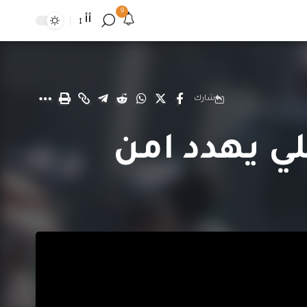
9
أأ
شارك
ي يهدد امن