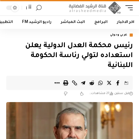
أأ
اخر الاخبار
البرامج
البث المباشر
راديو الرشيد FM
التطبي
عربي ودولي
رئيس محكمة العدل الدولية يعلن
استعداده لتولي رئاسة الحكومة
اللبنانية
قبل سنتين
27 مشاهدات