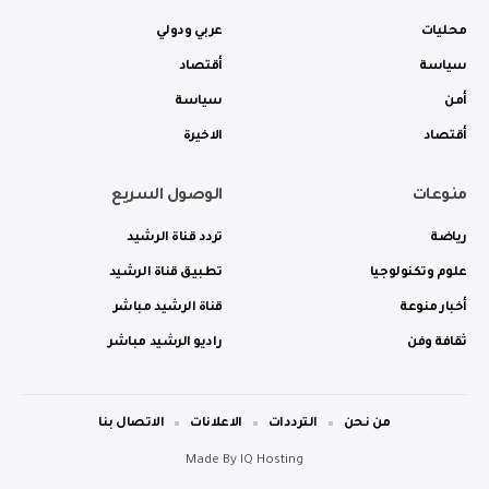
محليات
عربي ودولي
سياسة
أقتصاد
أمن
سياسة
أقتصاد
الاخيرة
منوعات
الوصول السريع
رياضة
تردد قناة الرشيد
علوم وتكنولوجيا
تطبيق قناة الرشيد
أخبار منوعة
قناة الرشيد مباشر
ثقافة وفن
راديو الرشيد مباشر
من نحن
الترددات
الاعلانات
الاتصال بنا
Made By
IQ Hosting