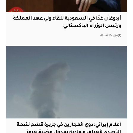
أردوغان غدًا في السعودية للقاء ولي عهد المملكة
ورئيس الوزراء الباكستاني
قبل 15 ساعة
اعلام إيراني: دوي انفجارين في جزيرة قشم نتيجة
التصدي لأهداف معادية بمدخل مضيق هرمز