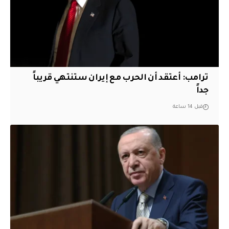
‏ترامب: أعتقد أن الحرب مع إيران ستنتهي قريباً
جداً
قبل 14 ساعة