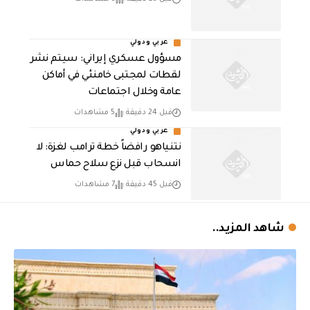
عربي ودولي
مسؤول عسكري إيراني: سيتم نشر
لقطات لمجتبى خامنئي في أماكن
عامة وخلال اجتماعات
قبل 24 دقيقة
5 مشاهدات
عربي ودولي
نتنياهو رافضاً خطة ترامب لغزة: لا
انسحاب قبل نزع سلاح حماس
قبل 45 دقيقة
7 مشاهدات
شاهد المزيد..