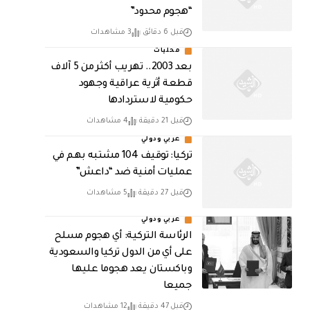
“هجوم محدود”
قبل 6 دقائق
3 مشاهدات
محليات
بعد 2003.. تهريب أكثر من 5 آلاف
قطعة أثرية عراقية وجهود
حكومية لاستردادها
قبل 21 دقيقة
4 مشاهدات
عربي ودولي
تركيا: توقيف 104 مشتبه بهم في
عمليات أمنية ضد “داعش”
قبل 27 دقيقة
5 مشاهدات
عربي ودولي
الرئاسة التركية: أي هجوم مسلح
على أي من الدول تركيا والسعودية
وباكستان يعد هجوما عليها
جميعا
قبل 47 دقيقة
12 مشاهدات