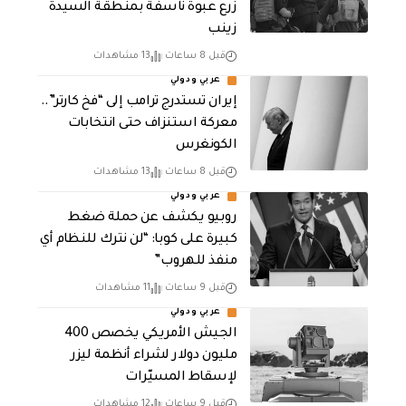
زرع عبوة ناسفة بمنطقة السيدة
زينب
قبل 8 ساعات
13 مشاهدات
عربي ودولي
إيران تستدرج ترامب إلى “فخ كارتر”..
معركة استنزاف حتى انتخابات
الكونغرس
قبل 8 ساعات
13 مشاهدات
عربي ودولي
روبيو يكشف عن حملة ضغط
كبيرة على كوبا: “لن نترك للنظام أي
منفذ للهروب”
قبل 9 ساعات
11 مشاهدات
عربي ودولي
الجيش الأمريكي يخصص 400
مليون دولار لشراء أنظمة ليزر
لإسقاط المسيّرات
قبل 9 ساعات
12 مشاهدات