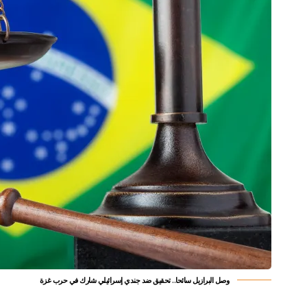
وصل البرازيل سائحا.. تحقيق ضد جندي إسرائيلي شارك في حرب غزة