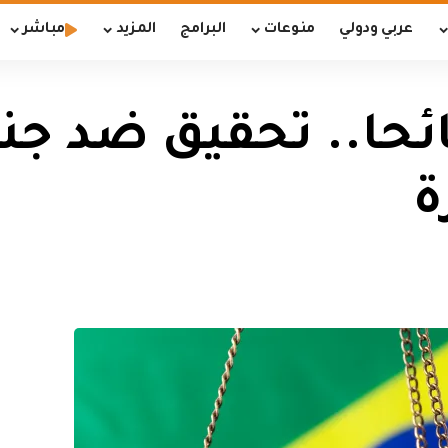
عربي ودولي
منوعات
البرامج
المزيد
مباشر
ئحا.. تحقيق ضد جن
ة