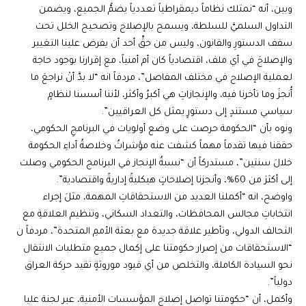
وبين، أنه “نمتلك نظاماً ديمقراطياً تعددياً يضمُّ الجميع، ويضمن
التداول السلميَّ للسلطة، ويسمح بالإصلاح وتصحيح الخلل تحت
سقف الدستورِ والقانون، وليس من حقِّ أحد أن يفرض علينا التغيير
والإصلاحَ في أي ملف، اقتصادياً كان أم أمنياً، مع إقرارنا بوجود حاجة
لعملية الإصلاح في مختلف المفاصل”، مردفاً انه “لا بدَّ أنْ نراجعَ ما
أُنجزَ وما تأخرنا فيه، والإنجازاتِ هي أكبرُ وأكثر، لأننا أسسنا لنظامٍ
سياسي مستندٍ إلى دستورٍ يمثل كل العراقيين”.
ونوه بأن “الحكومة حرصت على وضع أولويات في البرنامجِ الحكومي،
حققنا فيها تقدماً مهماً كشفت عنه مؤشراتُ وخلاصةُ أداءِ الحكومة
خلالَ سنتين”، مستدركاً أن “نسبةُ الإنجاز في البرنامج الحكومي وصلت
إلى أكثرَ من 60%، وأنجزنا إصلاحاتٍ هيكليةً إداريةً واقتصادية”.
واوضح، انه “أكملنا العديد من الاستحقاقاتِ المهمة، مثلَ إجراء
انتخاباتِ مجالس المحافظات، والتعداد السكاني، وتنظيم العلاقةِ مع
التحالف الدولي، وتأطير علاقة جديدة مع بعثة الأممِ المتحدة”، مردفاً ن
“الاستحقاقات من إصرار حكومتنا على إكمال جميع متطلبات الانتقال
نحو السيادة الكاملة، والتخلص من أي قيود موروثةٍ تقيد حركة العراق
دولياً”.
وأكمل، أن “حكومتنا تواصل إصلاح المؤسسات الأمنية، عبر لجنة عليا