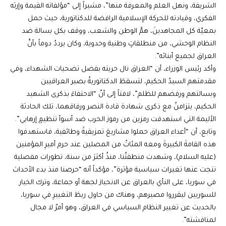
الشريفة، ونهل العلم والمعرفة منها”، مشيراً إلى “مؤلفاته القيمة وإرثه
الفكري، وقيادته للحركة الإسلامية الرافضة للدكتاتورية، حيث حمل
بمعيّة كل المجاهدينَ، همَّ الوطن والشعب، ووقف بكل بسالة ضد
النظام الوحشي، من منطلقاتٍ وطنية وحدوية، وكان يرددُ دوماً بأنَّ
العراق لجميع أبنائه”.
وأكد رئيس الوزراء، أن “العراق نال حريته بفضل تضحيات الشهداء، وفي
مقدمتهم السيدُ الحكيم، لتسقطَ الدكتاتوريةُ بصبر العراقيين
وبسالتهم ورفضهم للظلم”، لافتاً إلى أنّ “الاحتفاءَ بذكرى الشهيد
الحكيم، يتزامنُ مع ذكرى شهادة قادة النصر ورفاقهما، تلك الحادثة
الأليمة التي استهدفت رمزين من رموز الحرب ضد أسوأ تنظيمٍ إرهابي”.
وتابع، أن “أعداء العراق حملوا مشاريعَ تمزيقيةً وطائفية، فاستهدفوا
هذه القامةَ الكبيرةَ ومعه المئاتُ من المصلين عند حرم أميرِ المؤمنين
(عليه السلام)، وشهدت منطقتُنا، منذُ أكثرَ من سنة، تطورات مفصلية
نتجت عنها تغيرات سياسية مؤثرة”، مؤكداً أنه “حرصنا منذ بدء الأحداث
في سوريا، على النأي بالعراق عن الانحياز لجهة أو جماعة، وترك الخيار
للسوريين ليقرروا مصيرهم، وهناك من حاول ربطَ التغييرِ في سوريا،
بالحديث عن تغيير النظام السياسي في العراق، وهو أمرٌ لا مجال
لمناقشته”.