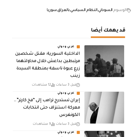
الوسوم
السوداني
النظام السياسي
بالعراق
سوريا
قد يهمك أيضا
عربي ودولي
الداخلية السورية: مقتل شخصين
مرتبطين بداعش خلال محاولتهما
زرع عبوة ناسفة بمنطقة السيدة
زينب
قبل 3 ساعات
12 مشاهدات
عربي ودولي
إيران تستدرج ترامب إلى “فخ كارتر”..
معركة استنزاف حتى انتخابات
الكونغرس
قبل 3 ساعات
9 مشاهدات
عربي ودولي