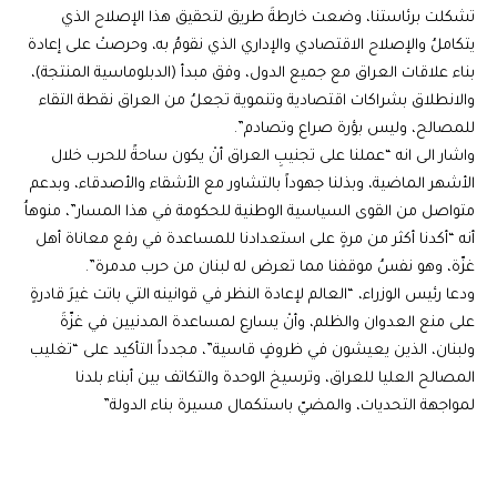
تشكلت برئاستنا، وضعت خارطةَ طريق لتحقيق هذا الإصلاح الذي
يتكاملُ والإصلاح الاقتصادي والإداري الذي نقومُ به، وحرصتْ على إعادة
بناء علاقات العراق مع جميع الدول، وفق مبدأ (الدبلوماسية المنتجة)،
والانطلاق بشراكات اقتصادية وتنموية تجعلُ من العراق نقطة التقاء
للمصالح، وليس بؤرة صراع وتصادم”.
واشار الى انه “عملنا على تجنيبِ العراق أنْ يكون ساحةً للحرب خلال
الأشهر الماضية، وبذلنا جهوداً بالتشاور مع الأشقاء والأصدقاء، وبدعم
متواصل من القوى السياسية الوطنية للحكومة في هذا المسار”، منوهاُ
أنه “أكدنا أكثر من مرةٍ على استعدادنا للمساعدة في رفع معاناة أهل
غزّة، وهو نفسُ موقفنا مما تعرض له لبنان من حرب مدمرة”.
ودعا رئيس الوزراء، “العالم لإعادة النظر في قوانينه التي باتت غيرَ قادرةٍ
على منع العدوان والظلم، وأنْ يسارع لمساعدة المدنيين في غزّةَ
ولبنان، الذين يعيشون في ظروفٍ قاسية”، مجدداً التأكيد على “تغليب
المصالح العليا للعراق، وترسيخ الوحدة والتكاتف بين أبناء بلدنا
لمواجهة التحديات، والمضيّ باستكمال مسيرة بناء الدولة”