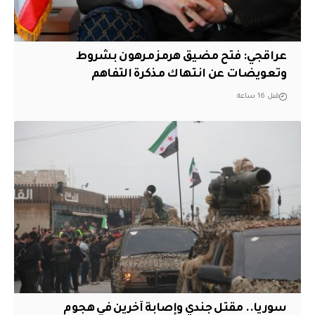
عراقجي: فتح مضيق هرمز مرهون بشروط
وتعويضات عن انتهاك مذكرة التفاهم
قبل 16 ساعة
سوريا.. مقتل جندي وإصابة آخرين في هجوم