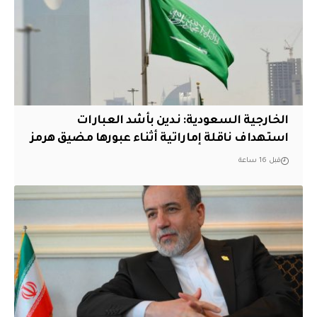
‏الخارجية السعودية: ندين بأشد العبارات
استهداف ناقلة إماراتية أثناء عبورها مضيق هرمز
قبل 16 ساعة